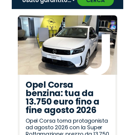
CERCA
‹
›
Promo
Promo
Promo
Promo
Promo
Promo
Promo
Promo
Promo
Promo
Promo
Promo
Promo
Promo
Promo
Land
Fiat
Opel
Jaecoo
Mazda
Peugeot
Abarth
Lancia
Cupra
Alfa
Omoda
Citroën
Hyundai
Jeep
Seat
Rover
Romeo
Opel Corsa
benzina: tua da
13.750 euro fino a
fine agosto 2026
Opel Corsa torna protagonista
ad agosto 2026 con la Super
Rottamazione: prezzo da 13.750