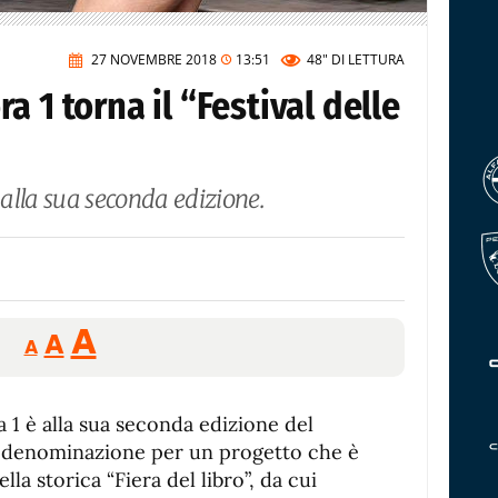
27 NOVEMBRE 2018
13:51
48"
DI LETTURA
 1 torna il “Festival delle
alla sua seconda edizione.
Reducir
Aumentar
Restablecer
A
A
A
tamaño
tamaño
tamaño
de
de
fuente.
 1 è alla sua seconda edizione del
de
fuente
va denominazione per un progetto che è
fuente.
la storica “Fiera del libro”, da cui