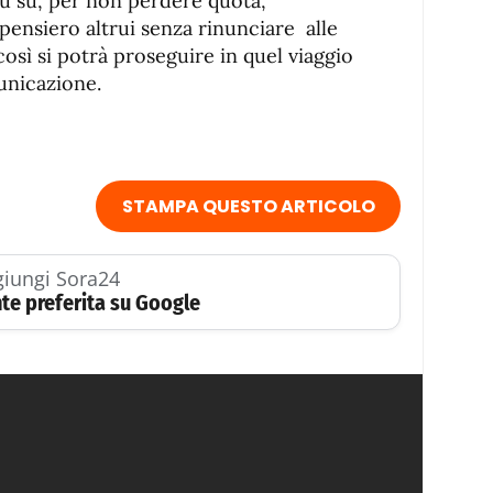
più su, per non perdere quota,
pensiero altrui senza rinunciare alle
osì si potrà proseguire in quel viaggio
unicazione.
STAMPA QUESTO ARTICOLO
iungi Sora24
te preferita su Google