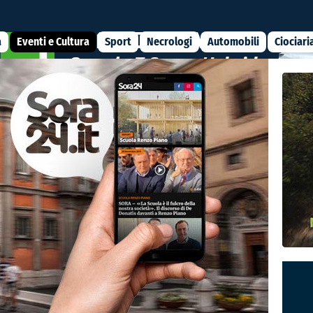
a
Eventi e Cultura
Sport
Necrologi
Automobili
Ciociari