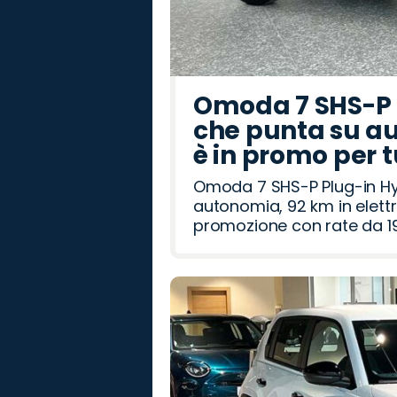
Omoda 7 SHS-P P
che punta su au
è in promo per 
Omoda 7 SHS-P Plug-in Hybr
autonomia, 92 km in elettr
promozione con rate da 19