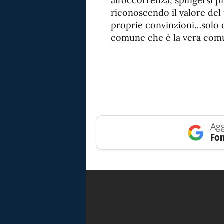
all’occorrenza, spingersi 
riconoscendo il valore del 
proprie convinzioni…solo c
comune che è la vera com
Agg
Fon