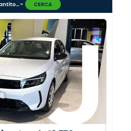
CERCA
›