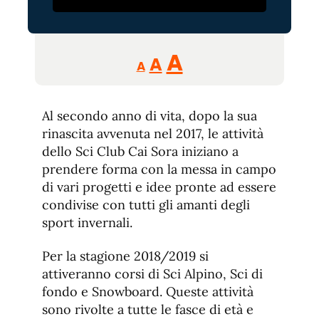
Reducir
Aumentar
Restablecer
A
A
A
tamaño
tamaño
tamaño
de
de
fuente.
Al secondo anno di vita, dopo la sua
de
fuente
rinascita avvenuta nel 2017, le attività
fuente.
dello Sci Club Cai Sora iniziano a
prendere forma con la messa in campo
di vari progetti e idee pronte ad essere
condivise con tutti gli amanti degli
sport invernali.
Per la stagione 2018/2019 si
attiveranno corsi di Sci Alpino, Sci di
fondo e Snowboard. Queste attività
sono rivolte a tutte le fasce di età e