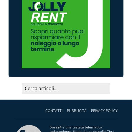
CONTATTI
PUBBLICITÀ
PRIVACY POLICY
Sora24
è una testata telematica
indipendente, fonte di notizie sulla Città