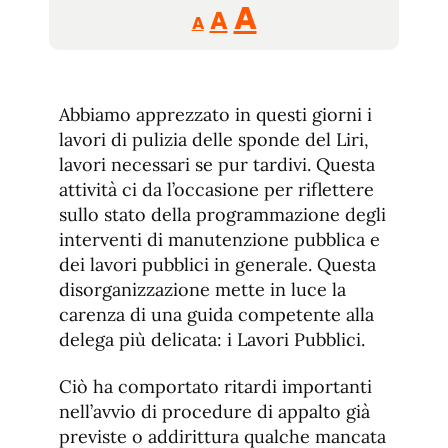
Reducir
Aumentar
Restablecer
A
A
A
tamaño
tamaño
tamaño
de
de
fuente.
de
fuente
Abbiamo apprezzato in questi giorni i
fuente.
lavori di pulizia delle sponde del Liri,
lavori necessari se pur tardivi. Questa
attività ci da l’occasione per riflettere
sullo stato della programmazione degli
interventi di manutenzione pubblica e
dei lavori pubblici in generale. Questa
disorganizzazione mette in luce la
carenza di una guida competente alla
delega più delicata: i Lavori Pubblici.
Ciò ha comportato ritardi importanti
nell’avvio di procedure di appalto già
previste o addirittura qualche mancata