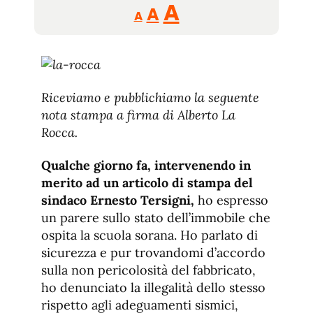
Reducir
Aumentar
Restablecer
A
A
A
tamaño
tamaño
tamaño
de
de
fuente.
de
fuente
fuente.
Riceviamo e pubblichiamo la seguente
nota stampa a firma di Alberto La
Rocca.
Qualche giorno fa, intervenendo in
merito ad un articolo di stampa del
sindaco Ernesto Tersigni,
ho espresso
un parere sullo stato dell’immobile che
ospita la scuola sorana. Ho parlato di
sicurezza e pur trovandomi d’accordo
sulla non pericolosità del fabbricato,
ho denunciato la illegalità dello stesso
rispetto agli adeguamenti sismici,