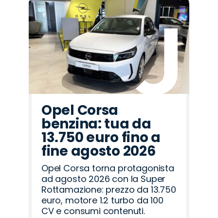
Promo
Promo
Promo
Promo
Promo
Promo
Promo
Promo
Promo
Promo
Promo
Promo
Promo
Promo
Promo
Fiat
Cupra
Jaecoo
Land
Seat
Alfa
Jeep
Abarth
Omoda
Peugeot
Lancia
Opel
Citroën
Hyundai
Mazda
Rover
Romeo
Opel Corsa
benzina: tua da
13.750 euro fino a
fine agosto 2026
Opel Corsa torna protagonista
ad agosto 2026 con la Super
Rottamazione: prezzo da 13.750
euro, motore 1.2 turbo da 100
CV e consumi contenuti.