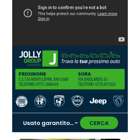
CERCA
‹
›