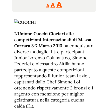
Reducir
Aumentar
Restablecer
A
A
A
tamaño
tamaño
tamaño
de
de
fuente.
de
fuente
fuente.
L’Unione Cuochi Ciociari alle
competizioni Internazionali di Massa
Carrara 3-7 Marzo 2013
ha conquistato
diverse medaglie: I tre partecipanti
Junior Lorenzo Colamatteo, Simone
Federici e Alessandro Altilia hanno
partecipato a queste competizioni
rappresentando il Junior team Lazio ,
capitanati dallo Chef Simone Loi
ottenendo rispettivamente 2 bronzi e 1
argento con menzione per miglior
gelatinatura nella categoria cucina
calda (K1).