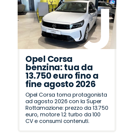
Citroën
Hyundai
Mazda
Fiat
Omoda
Lancia
Cupra
Abarth
Alfa
Seat
Land
Jaecoo
Peugeot
Opel
Jeep
Romeo
Rover
Opel Corsa
benzina: tua da
13.750 euro fino a
fine agosto 2026
Opel Corsa torna protagonista
ad agosto 2026 con la Super
Rottamazione: prezzo da 13.750
euro, motore 1.2 turbo da 100
CV e consumi contenuti.