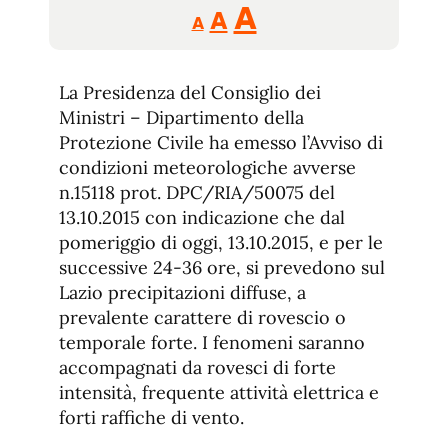
Reducir
Aumentar
Restablecer
A
A
A
tamaño
tamaño
tamaño
de
de
fuente.
La Presidenza del Consiglio dei
de
fuente
Ministri – Dipartimento della
fuente.
Protezione Civile ha emesso l’Avviso di
condizioni meteorologiche avverse
n.15118 prot. DPC/RIA/50075 del
13.10.2015 con indicazione che dal
pomeriggio di oggi, 13.10.2015, e per le
successive 24-36 ore, si prevedono sul
Lazio precipitazioni diffuse, a
prevalente carattere di rovescio o
temporale forte. I fenomeni saranno
accompagnati da rovesci di forte
intensità, frequente attività elettrica e
forti raffiche di vento.