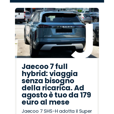
‹
›
Promo
Promo
Promo
Promo
Promo
Promo
Promo
Promo
Promo
Promo
Promo
Promo
Promo
Promo
Promo
Hyundai
Fiat
Jaecoo
Lancia
Jeep
Seat
Omoda
Opel
Alfa
Abarth
Land
Cupra
Mazda
Citroën
Peugeot
Romeo
Rover
Jaecoo 7 full
hybrid: viaggia
senza bisogno
della ricarica. Ad
agosto è tuo da 179
euro al mese
Jaecoo 7 SHS-H adotta il Super