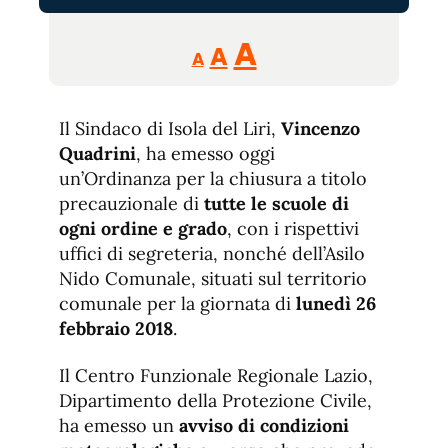
Reducir
Aumentar
Restablecer
A
A
A
tamaño
tamaño
tamaño
de
de
fuente.
Il Sindaco di Isola del Liri,
de
Vincenzo
fuente
Quadrini
, ha emesso oggi
fuente.
un’Ordinanza per la chiusura a titolo
precauzionale di
tutte le scuole di
ogni ordine e grado
, con i rispettivi
uffici di segreteria, nonché dell’Asilo
Nido Comunale, situati sul territorio
comunale per la giornata di
lunedì 26
febbraio 2018
.
Il Centro Funzionale Regionale Lazio,
Dipartimento della Protezione Civile,
ha emesso un
avviso di condizioni