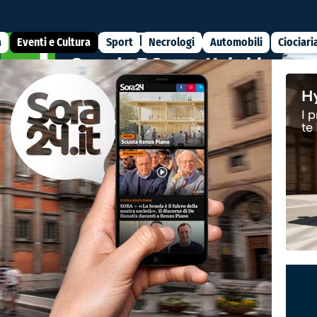
a
Eventi e Cultura
Sport
Necrologi
Automobili
Ciociari