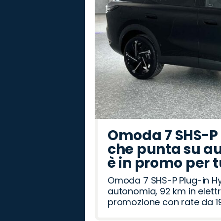
Omoda 7 SHS-P P
che punta su au
è in promo per 
Omoda 7 SHS-P Plug-in Hybr
autonomia, 92 km in elettr
promozione con rate da 19