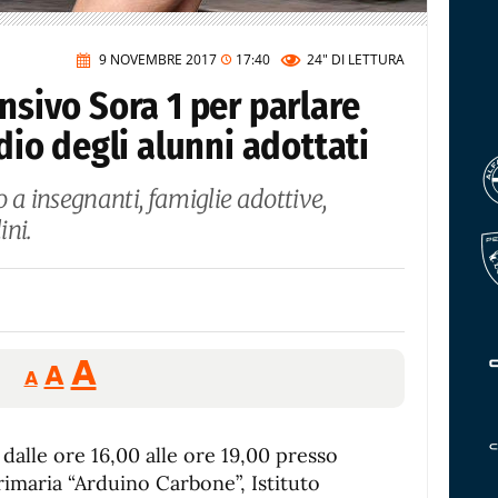
9 NOVEMBRE 2017
17:40
24"
DI LETTURA
ensivo Sora 1 per parlare
udio degli alunni adottati
to a insegnanti, famiglie adottive,
ini.
Reducir
Aumentar
Restablecer
A
A
A
tamaño
tamaño
tamaño
de
de
fuente.
dalle ore 16,00 alle ore 19,00 presso
de
fuente
rimaria “Arduino Carbone”, Istituto