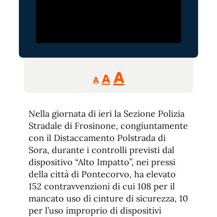
Reducir
Aumentar
Restablecer
A
A
A
tamaño
tamaño
tamaño
de
de
fuente.
Nella giornata di ieri la Sezione Polizia
de
fuente
Stradale di Frosinone, congiuntamente
fuente.
con il Distaccamento Polstrada di
Sora, durante i controlli previsti dal
dispositivo “Alto Impatto”, nei pressi
della città di Pontecorvo, ha elevato
152 contravvenzioni di cui 108 per il
mancato uso di cinture di sicurezza, 10
per l’uso improprio di dispositivi