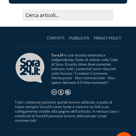
CONTATTI
PUBBLICITÀ
PRIVACY POLICY
Sora24
è una testata telematica
indipendente, fonte di notizie sulla Città
di Sora. Eccetto dove diversamente
indicato, tutti i contenuti sono rilasciati
sotto licenza "
Creative Commons
Attribuzione - Non commerciale - Non
opere derivate 4.0 Internazionale
".
Tutti i contenuti possono quindi essere utilizzati, a patto di
citare sempre Sora24 come fonte e inserire un link o un
collegamento visibile alla pagina dell'articolo. In nessun caso i
contenuti di Sora24 possono essere utilizzati per scopi
commerciali.
S