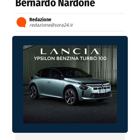
Bernardo Nardone
Redazione
redazione@sora24.it