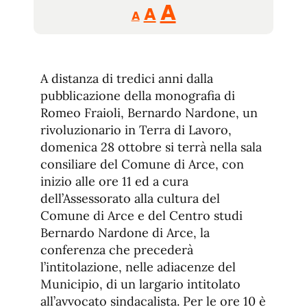
Reducir
Aumentar
Restablecer
A
A
A
tamaño
tamaño
tamaño
de
de
fuente.
de
fuente
A distanza di tredici anni dalla
fuente.
pubblicazione della monografia di
Romeo Fraioli, Bernardo Nardone, un
rivoluzionario in Terra di Lavoro,
domenica 28 ottobre si terrà nella sala
consiliare del Comune di Arce, con
inizio alle ore 11 ed a cura
dell’Assessorato alla cultura del
Comune di Arce e del Centro studi
Bernardo Nardone di Arce, la
conferenza che precederà
l’intitolazione, nelle adiacenze del
Municipio, di un largario intitolato
all’avvocato sindacalista. Per le ore 10 è