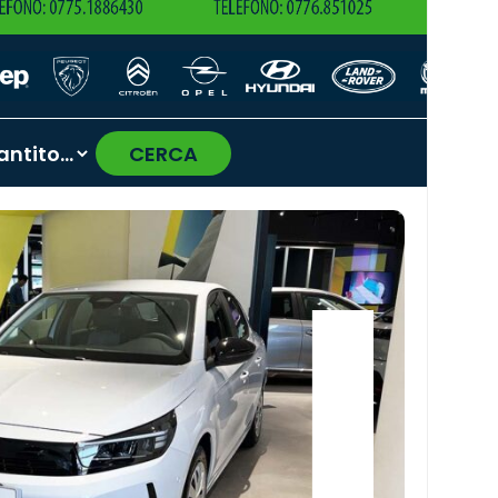
CERCA
›