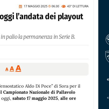
17 MAGGIO 2025
06:30
43"
DI LETTURA
 oggi l’andata dei playout
: in palio la permanenza in Serie B.
Reducir
Aumentar
Restablecer
A
A
A
tamaño
tamaño
tamaño
de
de
fuente.
ensostatico Aldo Di Poce” di Sora per il
de
fuente
el Campionato Nazionale di Pallavolo
fuente.
 oggi,
sabato 17 maggio 2025
,
alle ore