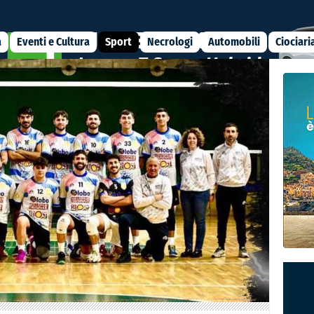
a
Eventi e Cultura
Sport
Necrologi
Automobili
Ciociari