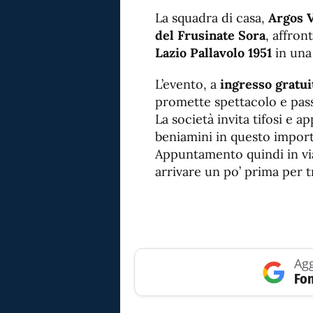
La squadra di casa,
Argos V
del Frusinate Sora
, affron
Lazio Pallavolo 1951
in una 
L’evento, a
ingresso gratui
promette spettacolo e passi
La società invita tifosi e a
beniamini in questo impor
Appuntamento quindi in via 
arrivare un po’ prima per t
Agg
Fon