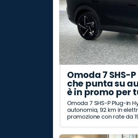
Omoda 7 SHS-P P
che punta su au
è in promo per 
Omoda 7 SHS-P Plug-in Hybr
autonomia, 92 km in elettr
promozione con rate da 19