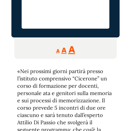
Reducir
Aumentar
Restablecer
A
A
A
tamaño
tamaño
tamaño
de
de
fuente.
«Nei prossimi giorni partirà presso
de
fuente
l’istituto comprensivo “Cicerone” un
fuente.
corso di formazione per docenti,
personale ata e genitori sulla memoria
e sui processi di memorizzazione. Il
corso prevede 5 incontri di due ore
ciascuno e sarà tenuto dall’esperto
Attilio Di Passio che svolgerà il
seguente programma: che cos’è la