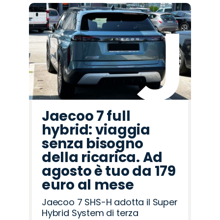
Promo
Promo
Promo
Promo
Promo
Promo
Promo
Promo
Promo
Promo
Promo
Promo
Promo
Promo
Promo
Abarth
Seat
Land
Peugeot
Jeep
Alfa
Cupra
Opel
Lancia
Omoda
Citroën
Jaecoo
Fiat
Hyundai
Mazda
Rover
Romeo
Jaecoo 7 full
hybrid: viaggia
senza bisogno
della ricarica. Ad
agosto è tuo da 179
euro al mese
Jaecoo 7 SHS-H adotta il Super
Hybrid System di terza