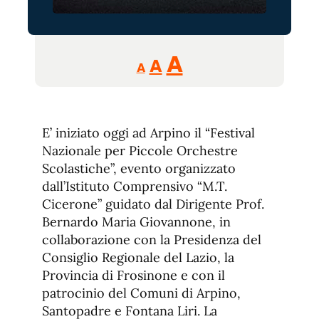
Reducir
Aumentar
Restablecer
A
A
A
tamaño
tamaño
tamaño
de
de
fuente.
de
fuente
E’ iniziato oggi ad Arpino il “Festival
fuente.
Nazionale per Piccole Orchestre
Scolastiche”, evento organizzato
dall’Istituto Comprensivo “M.T.
Cicerone” guidato dal Dirigente Prof.
Bernardo Maria Giovannone, in
collaborazione con la Presidenza del
Consiglio Regionale del Lazio, la
Provincia di Frosinone e con il
patrocinio del Comuni di Arpino,
Santopadre e Fontana Liri. La