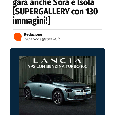
gara anche Sora e Isola
[SUPERGALLERY con 130
immagini!]
Redazione
redazione@sora24.it