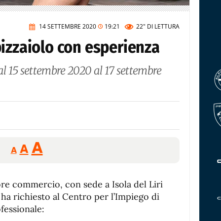
14 SETTEMBRE 2020
19:21
22"
DI LETTURA
izzaiolo con esperienza
al 15 settembre 2020 al 17 settembre
Reducir
Aumentar
Restablecer
A
A
A
tamaño
tamaño
tamaño
de
de
fuente.
re commercio, con sede a Isola del Liri
de
fuente
 ha richiesto al Centro per l’Impiego di
fuente.
fessionale: