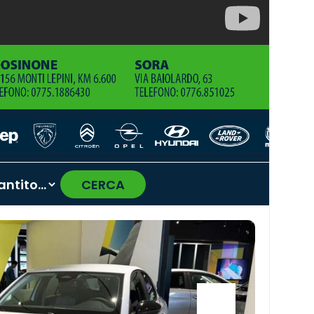
CERCA
›