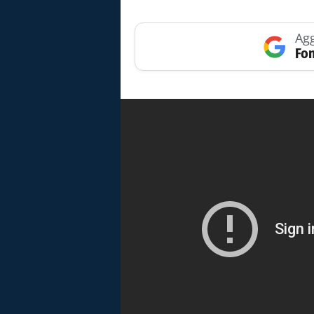
Agg
Fon