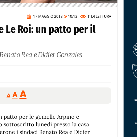
17 MAGGIO 2018
10:13
1’
DI LETTURA
 Le Roi: un patto per il
a Renato Rea e Didier Gonzales
Reducir
Aumentar
Restablecer
A
A
A
tamaño
tamaño
tamaño
de
de
fuente.
n patto per le gemelle Arpino e
de
fuente
 sottoscritto lunedì presso la casa
fuente.
cerone i sindaci Renato Rea e Didier