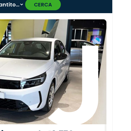
CERCA
›