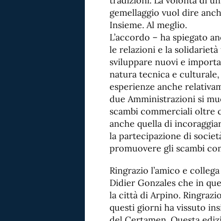
tradizioni. La volontà di un
gemellaggio vuol dire anche
Insieme. Al meglio.
L’accordo – ha spiegato anc
le relazioni e la solidarietà
sviluppare nuovi e importa
natura tecnica e cultural
esperienze anche relativame
due Amministrazioni si muov
scambi commerciali oltre che
anche quella di incoraggiar
la partecipazione di societ
promuovere gli scambi com
Ringrazio l’amico e collega
Didier Gonzales che in que
la città di Arpino. Ringrazi
questi giorni ha vissuto in
del Certamen. Questa ediz