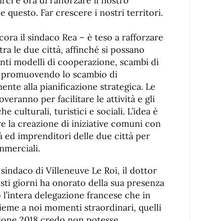
irci e ora di rafforzare il nostro
 questo. Far crescere i nostri territori.
ora il sindaco Rea – è teso a rafforzare
 tra le due città, affinché si possano
nti modelli di cooperazione, scambi di
e, promuovendo lo scambio di
nte alla pianificazione strategica. Le
eranno per facilitare le attività e gli
 culturali, turistici e sociali. L’idea è
e la creazione di iniziative comuni con
à ed imprenditori delle due città per
merciali.
 sindaco di Villeneuve Le Roi, il dottor
sti giorni ha onorato della sua presenza
o l’intera delegazione francese che in
sieme a noi momenti straordinari, quelli
ione 2018 credo non potesse