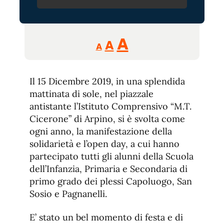
Reducir
Aumentar
Restablecer
A
A
A
tamaño
tamaño
tamaño
de
de
fuente.
Il 15 Dicembre 2019, in una splendida
de
fuente
mattinata di sole, nel piazzale
fuente.
antistante l’Istituto Comprensivo “M.T.
Cicerone” di Arpino, si è svolta come
ogni anno, la manifestazione della
solidarietà e l’open day, a cui hanno
partecipato tutti gli alunni della Scuola
dell’Infanzia, Primaria e Secondaria di
primo grado dei plessi Capoluogo, San
Sosio e Pagnanelli.
E’ stato un bel momento di festa e di