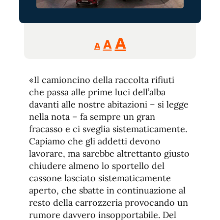
Reducir
Aumentar
Restablecer
A
A
A
tamaño
tamaño
tamaño
de
de
fuente.
«Il camioncino della raccolta rifiuti
de
fuente
che passa alle prime luci dell’alba
fuente.
davanti alle nostre abitazioni – si legge
nella nota – fa sempre un gran
fracasso e ci sveglia sistematicamente.
Capiamo che gli addetti devono
lavorare, ma sarebbe altrettanto giusto
chiudere almeno lo sportello del
cassone lasciato sistematicamente
aperto, che sbatte in continuazione al
resto della carrozzeria provocando un
rumore davvero insopportabile. Del