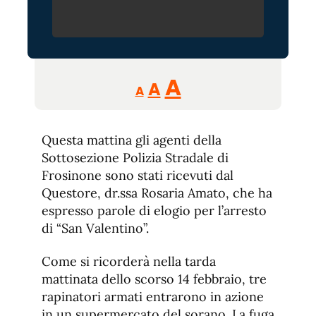
Reducir
Aumentar
Restablecer
A
A
A
tamaño
tamaño
tamaño
de
de
fuente.
Questa mattina gli agenti della
de
fuente
Sottosezione Polizia Stradale di
fuente.
Frosinone sono stati ricevuti dal
Questore, dr.ssa Rosaria Amato, che ha
espresso parole di elogio per l’arresto
di “San Valentino”.
Come si ricorderà nella tarda
mattinata dello scorso 14 febbraio, tre
rapinatori armati entrarono in azione
in un supermercato del sorano. La fuga