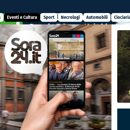
a
Eventi e Cultura
Sport
Necrologi
Automobili
Ciociari