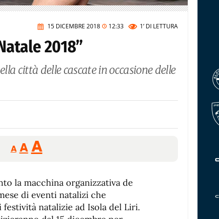
15 DICEMBRE 2018
12:33
1’
DI LETTURA
 Natale 2018”
ella città delle cascate in occasione delle
Reducir
Aumentar
Restablecer
A
A
A
tamaño
tamaño
tamaño
de
de
fuente.
ento la macchina organizzativa de
de
fuente
 mese di eventi natalizi che
fuente.
estività natalizie ad Isola del Liri.