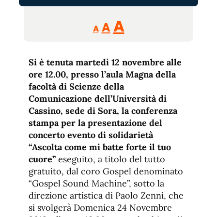
Reducir
Aumentar
Restablecer
A
A
A
tamaño
tamaño
tamaño
de
de
fuente.
Si è tenuta martedì 12 novembre alle
de
fuente
ore 12.00, presso l’aula Magna della
fuente.
facoltà di Scienze della
Comunicazione dell’Università di
Cassino, sede di Sora, la conferenza
stampa per la presentazione del
concerto evento di solidarietà
“Ascolta come mi batte forte il tuo
cuore”
eseguito, a titolo del tutto
gratuito, dal coro Gospel denominato
“Gospel Sound Machine”, sotto la
direzione artistica di Paolo Zenni, che
si svolgerà Domenica 24 Novembre