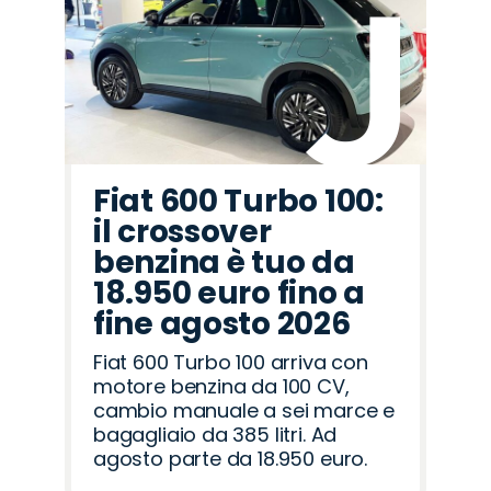
Land
Fiat
Lancia
Alfa
Opel
Omoda
Seat
Abarth
Hyundai
Cupra
Citroën
Jaecoo
Peugeot
Jeep
Mazda
Rover
Romeo
Fiat 600 Turbo 100:
il crossover
benzina è tuo da
18.950 euro fino a
fine agosto 2026
Fiat 600 Turbo 100 arriva con
motore benzina da 100 CV,
cambio manuale a sei marce e
bagagliaio da 385 litri. Ad
agosto parte da 18.950 euro.