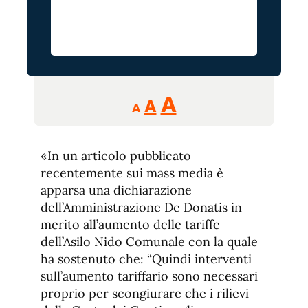
Reducir
Aumentar
Restablecer
A
A
A
tamaño
tamaño
tamaño
de
de
fuente.
«In un articolo pubblicato
de
fuente
recentemente sui mass media è
fuente.
apparsa una dichiarazione
dell’Amministrazione De Donatis in
merito all’aumento delle tariffe
dell’Asilo Nido Comunale con la quale
ha sostenuto che: “Quindi interventi
sull’aumento tariffario sono necessari
proprio per scongiurare che i rilievi