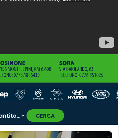
CERCA
›