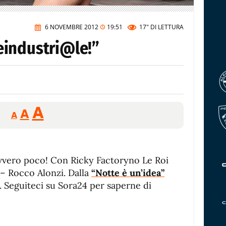
6 NOVEMBRE 2012
19:51
17"
DI LETTURA
eindustri@le!”
Reducir
Aumentar
Restablecer
A
A
A
tamaño
tamaño
tamaño
de
de
fuente.
de
fuente
avvero poco! Con Ricky Factoryno Le Roi
fuente.
– Rocco Alonzi. Dalla
“Notte è un’idea”
. Seguiteci su Sora24 per saperne di