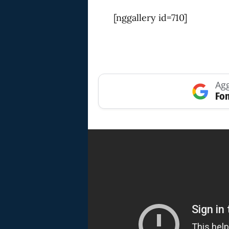
[nggallery id=710]
Agg
Fon