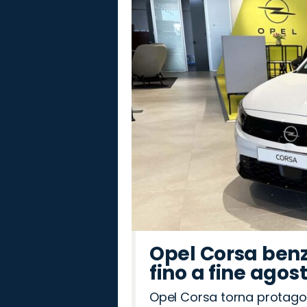
Opel
Peugeot
Seat
Land
Alfa
Hyundai
Omoda
Cupra
Abarth
Jaecoo
Jeep
Citroën
Lancia
Mazda
Fiat
Rover
Romeo
Opel Corsa benz
fino a fine agos
Opel Corsa torna protago