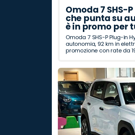
Omoda 7 SHS-P P
che punta su au
è in promo per 
Omoda 7 SHS-P Plug-in Hybr
autonomia, 92 km in elettr
promozione con rate da 19