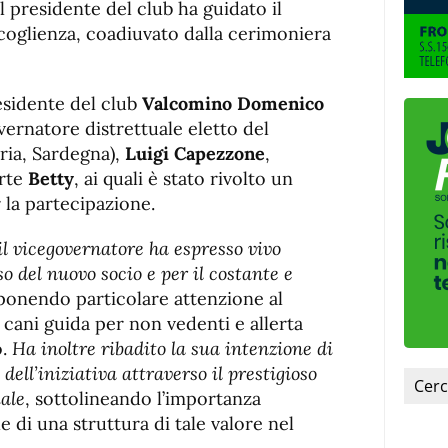
l presidente del club ha guidato il
coglienza, coadiuvato dalla cerimoniera
residente del club
Valcomino Domenico
vernatore distrettuale eletto del
ria, Sardegna),
Luigi Capezzone
,
rte
Betty
, ai quali è stato rivolto un
 la partecipazione.
il vicegovernatore ha espresso vivo
o del nuovo socio e per il costante e
 ponendo particolare attenzione al
 cani guida per non vedenti e allerta
o.
Ha inoltre ribadito la sua intenzione di
ell’iniziativa attraverso il prestigioso
uale
, sottolineando l’importanza
le di una struttura di tale valore nel