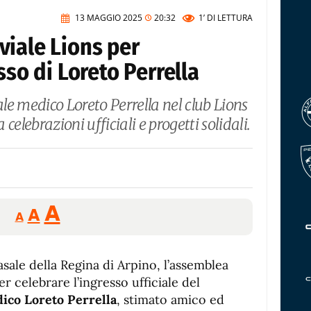
13 MAGGIO 2025
20:32
1’
DI LETTURA
viale Lions per
sso di Loreto Perrella
ale medico Loreto Perrella nel club Lions
 celebrazioni ufficiali e progetti solidali.
Reducir
Aumentar
Restablecer
A
A
A
tamaño
tamaño
tamaño
de
de
fuente.
Casale della Regina di Arpino, l’assemblea
de
fuente
r celebrare l’ingresso ufficiale del
fuente.
ico Loreto Perrella
, stimato amico ed