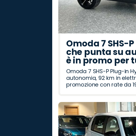
Omoda 7 SHS-P P
che punta su au
è in promo per 
Omoda 7 SHS-P Plug-in Hybr
autonomia, 92 km in elettr
promozione con rate da 19