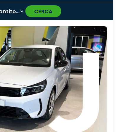
CERCA
›