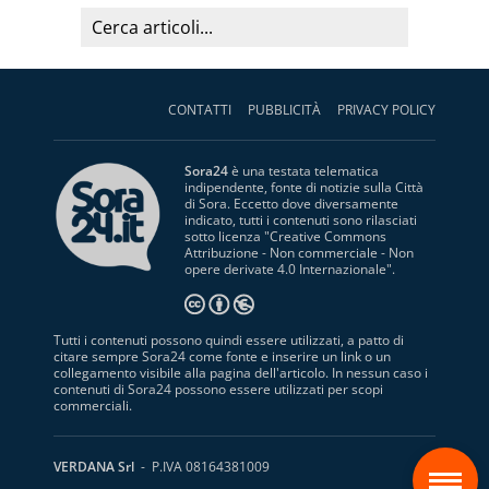
CONTATTI
PUBBLICITÀ
PRIVACY POLICY
Sora24
è una testata telematica
indipendente, fonte di notizie sulla Città
di Sora. Eccetto dove diversamente
indicato, tutti i contenuti sono rilasciati
sotto licenza "
Creative Commons
Attribuzione - Non commerciale - Non
opere derivate 4.0 Internazionale
".
Tutti i contenuti possono quindi essere utilizzati, a patto di
citare sempre Sora24 come fonte e inserire un link o un
collegamento visibile alla pagina dell'articolo. In nessun caso i
contenuti di Sora24 possono essere utilizzati per scopi
commerciali.
S
VERDANA Srl
- P.IVA 08164381009