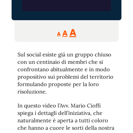
Reducir
Aumentar
Restablecer
A
A
A
tamaño
tamaño
tamaño
de
de
fuente.
Sul social esiste già un gruppo chiuso
de
fuente
con un centinaio di membri che si
fuente.
confrontano abitualmente e in modo
propositivo sui problemi del territorio
formulando proposte per la loro
risoluzione.
In questo video l’Avv. Mario Cioffi
spiega i dettagli dell’iniziativa, che
naturalmente è aperta a tutti coloro
che hanno a cuore le sorti della nostra