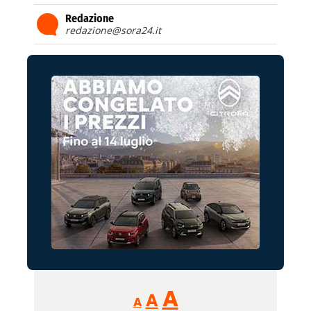
Redazione
redazione@sora24.it
Reducir
Aumentar
Restablecer
A
A
A
tamaño