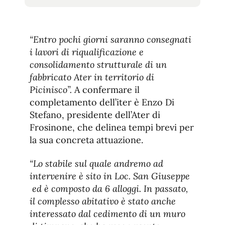
tamaño
tamaño
de
de
fuente.
de
fuente
“Entro pochi giorni saranno consegnati
fuente.
i lavori di riqualificazione e
consolidamento strutturale di un
fabbricato Ater in territorio di
Picinisco”.
A confermare il
completamento dell’iter è Enzo Di
Stefano, presidente dell’Ater di
Frosinone, che delinea tempi brevi per
la sua concreta attuazione.
“Lo stabile sul quale andremo ad
intervenire è sito in Loc. San Giuseppe
ed è composto da 6 alloggi. In passato,
il complesso abitativo è stato anche
interessato dal cedimento di un muro