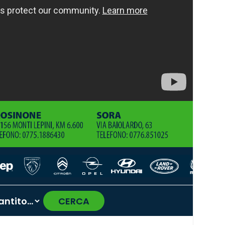
CERCA
›