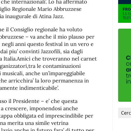
che internazionali’. Lo ha affermato
siglio Regionale Mario Abbruzzese
a inaugurale di Atina Jazz.
he il Consiglio regionale ha voluto
bbruzzese – va anche il mio plauso per
 negli anni questo festival in un vero e
ai piu’ convinti Jazzofili, sia dagli
a Italia.Amici che troveranno nel carnet
ganizzatori,tra le contaminazioni
i musicali, anche un’impareggiabile
e arricchira’ la loro permanenza in
amente indimenticabile’.
uso il Presidente – e’ che questa
e a crescere, imponendosi anche
appa obbligata ed imprescindibile per
tina merita una simile vetrina
lazio anche in futuro fara’ di tutto per