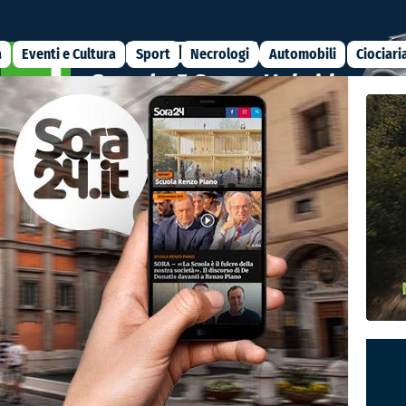
a
Eventi e Cultura
Sport
Necrologi
Automobili
Ciociari