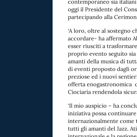
contemporaneo sia italiani 
oggi il Presidente del Con
partecipando alla Cerimoni
‘A loro, oltre al sostegno c
accordare- ha affermato A
esser riusciti a trasformare
proprio evento seguito sia d
amanti della musica di tutt
di eventi proposto dagli or
preziose ed i nuovi sentier
offerta enogastronomica ch
Ciociaria rendendola sicur
‘Il mio auspicio – ha concl
iniziativa possa continuar
internazionalmente come t
tutti gli amanti del Jazz. A
internazionale e la regione 