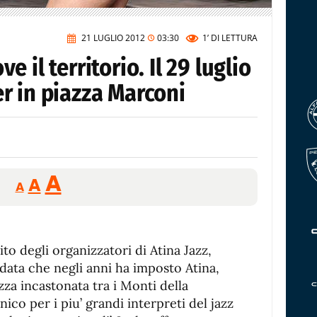
21 LUGLIO 2012
03:30
1’
DI LETTURA
 il territorio. Il 29 luglio
r in piazza Marconi
Reducir
Aumentar
Restablecer
A
A
A
tamaño
tamaño
tamaño
de
de
fuente.
de
fuente
ito degli organizzatori di Atina Jazz,
fuente.
ata che negli anni ha imposto Atina,
zza incastonata tra i Monti della
co per i piu’ grandi interpreti del jazz