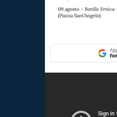
09 agosto –
Boville Ernica
–
(Piazza Sant’Angelo)
Agg
Fon