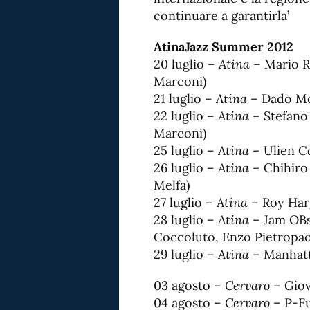
continuare a garantirla’
AtinaJazz Summer 2012
20 luglio –
Atina
– Mario R
Marconi)
21 luglio –
Atina
– Dado Mo
22 luglio –
Atina –
Stefano
Marconi)
25 luglio –
Atina
– Ulien Co
26 luglio –
Atina –
Chihiro
Melfa)
27 luglio –
Atina
– Roy Harg
28 luglio –
Atina
– Jam OBs
Coccoluto, Enzo Pietropaol
29 luglio –
Atina
– Manhatt
03 agosto –
Cervaro
– Giov
04 agosto –
Cervaro
– P-F