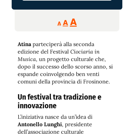
Reducir
Aumentar
Restablecer
A
A
A
tamaño
tamaño
tamaño
de
de
fuente.
Atina
parteciperà alla seconda
de
fuente
edizione del Festival
Ciociaria in
fuente.
Musica
, un progetto culturale che,
dopo il successo dello scorso anno, si
espande coinvolgendo ben venti
comuni della provincia di Frosinone.
Un festival tra tradizione e
innovazione
L’iniziativa nasce da un’idea di
Antonello Lunghi
, presidente
dell’associazione culturale