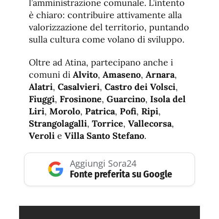
l’amministrazione comunale. L’intento
è chiaro: contribuire attivamente alla
valorizzazione del territorio, puntando
sulla cultura come volano di sviluppo.
Oltre ad Atina, partecipano anche i
comuni di
Alvito
,
Amaseno
,
Arnara
,
Alatri
,
Casalvieri
,
Castro dei Volsci
,
Fiuggi
,
Frosinone
,
Guarcino
,
Isola del
Liri
,
Morolo
,
Patrica
,
Pofi
,
Ripi
,
Strangolagalli
,
Torrice
,
Vallecorsa
,
Veroli
e
Villa Santo Stefano
.
Aggiungi Sora24
Fonte preferita su Google