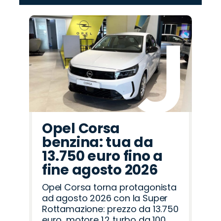
‹
›
Promo
Promo
Promo
Promo
Promo
Promo
Promo
Promo
Promo
Promo
Promo
Promo
Promo
Promo
Promo
Peugeot
Omoda
Jaecoo
Abarth
Hyundai
Mazda
Fiat
Jeep
Land
Cupra
Opel
Lancia
Seat
Citroën
Alfa
Rover
Romeo
Opel Corsa
benzina: tua da
13.750 euro fino a
fine agosto 2026
Opel Corsa torna protagonista
ad agosto 2026 con la Super
Rottamazione: prezzo da 13.750
euro, motore 1.2 turbo da 100