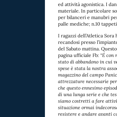
ed attività agonistica. I 
materiale. In particolare son
per bilanceri e manubri per
palle mediche; n.10 tappeti
I ragazzi dell’Atletica Sor
recandosi presso l’impiant
del Sabato mattina. Questo
pagina ufficiale Fb:
“É con 
stato di abbandono in cui ve
spese è stata la nostra ass
magazzino del campo Panìco 
attrezzature necessarie per
che questo ennesimo episodi
di una lunga serie e che te
siamo costretti a fare attiv
situazione ormai indecorosa
resistere e andare avanti c