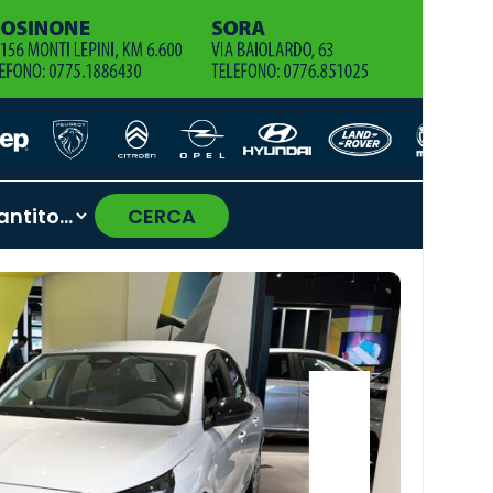
CERCA
›