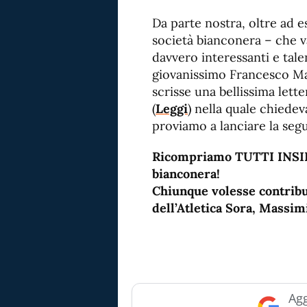
Da parte nostra, oltre ad e
società bianconera – che va
davvero interessanti e tal
giovanissimo Francesco Marc
scrisse una bellissima lett
(
Leggi
) nella quale chiedev
proviamo a lanciare la segu
Ricompriamo TUTTI INSIEM
bianconera!
Chiunque volesse contribu
dell’Atletica Sora, Massi
Agg