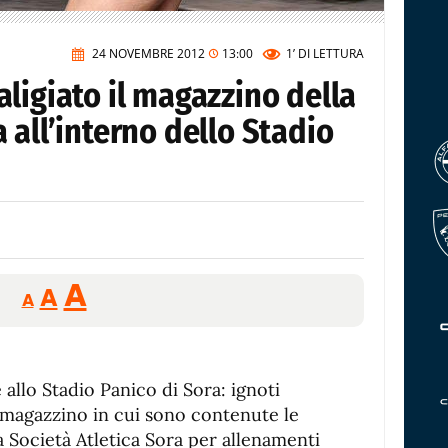
24 NOVEMBRE 2012
13:00
1’
DI LETTURA
ligiato il magazzino della
 all’interno dello Stadio
Reducir
Aumentar
Restablecer
A
A
A
tamaño
tamaño
tamaño
de
de
fuente.
de
fuente
 allo Stadio Panico di Sora: ignoti
fuente.
 magazzino in cui sono contenute le
la Società Atletica Sora per allenamenti