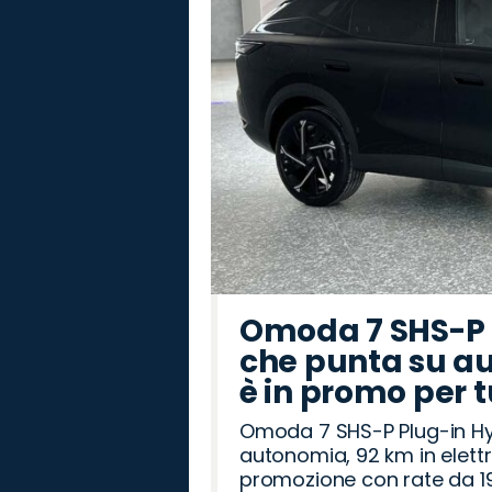
Omoda 7 SHS-P P
che punta su au
è in promo per 
Omoda 7 SHS-P Plug-in Hybr
autonomia, 92 km in elettr
promozione con rate da 19