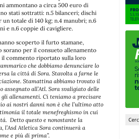
danni ammontano a circa 500 euro di
o stati sottratti: n.5 bilanceri; dischi
 un totale di 140 kg; n.4 manubri; n.6
ni e n.6 coppie di cavigliere.
a hanno scoperto il furto stamane,
o sorano per il consueto allenamento
 il commento riportato sulla loro
rammarico che dobbiamo denunciare lo
rsa la cittá di Sora. Stavolta a farne le
ociazione. Stamattina abbiamo trovato il
assegnato all’Atl. Sora svaligiato delle
 gli allenamenti. Ci teniamo a precisare
o ai nostri danni non è che l’ultimo atto
stimonia il totale menefreghismo in cui
itá. Detto questo e nonostante la
, l’Asd Atletica Sora continuerà a
ome e più di prima”.