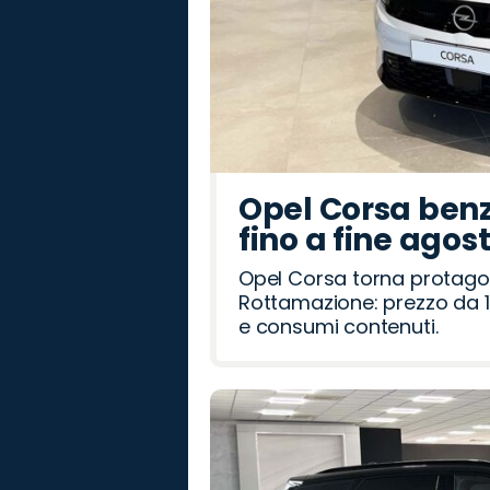
Opel Corsa benz
fino a fine agos
Opel Corsa torna protago
Rottamazione: prezzo da 1
e consumi contenuti.