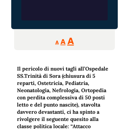
Reducir
Aumentar
Restablecer
A
A
A
tamaño
tamaño
tamaño
de
de
fuente.
de
fuente
Il pericolo di nuovi tagli all’Ospedale
fuente.
SS.Trinità di Sora (chiusura di 5
reparti, Ostetricia, Pediatria,
Neonatologia, Nefrologia, Ortopedia
con perdita complessiva di 50 posti
letto e del punto nascite), stavolta
davvero devastanti, ci ha spinto a
rivolgere il seguente quesito alla
classe politica locale: “Attacco