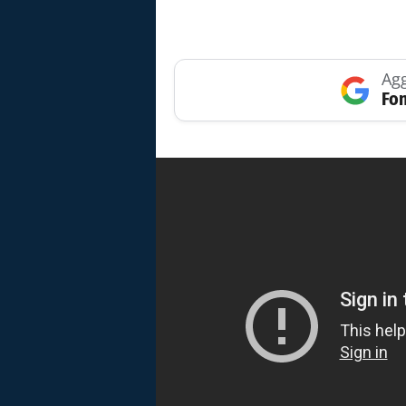
Agg
Fon