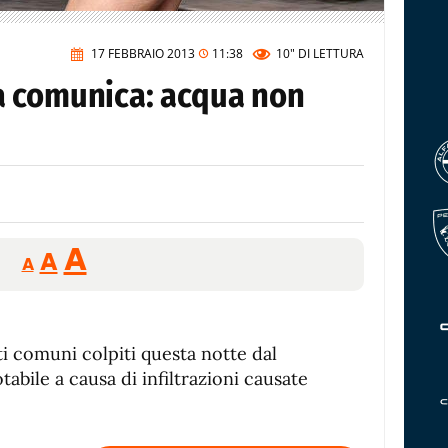
17 FEBBRAIO 2013
11:38
10"
DI LETTURA
a comunica: acqua non
Reducir
Aumentar
Restablecer
A
A
A
tamaño
tamaño
tamaño
de
de
fuente.
de
fuente
 comuni colpiti questa notte dal
fuente.
abile a causa di infiltrazioni causate