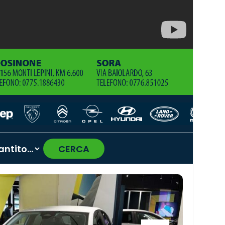
CERCA
›