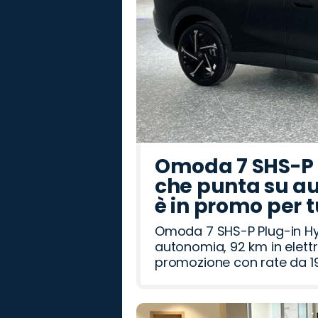
Omoda 7 SHS-P P
che punta su au
è in promo per 
Omoda 7 SHS-P Plug-in Hybr
autonomia, 92 km in elettr
promozione con rate da 19