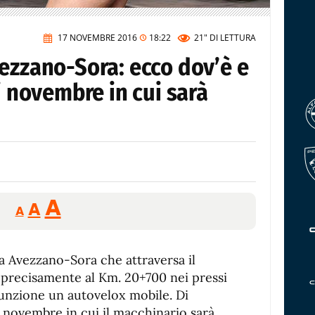
17 NOVEMBRE 2016
18:22
21"
DI LETTURA
ezzano-Sora: ecco dov’è e
i novembre in cui sarà
Reducir
Aumentar
Restablecer
A
A
A
tamaño
tamaño
tamaño
de
de
fuente.
da Avezzano-Sora che attraversa il
de
fuente
 precisamente al Km. 20+700 nei pressi
fuente.
 funzione un autovelox mobile. Di
i novembre in cui il macchinario sarà