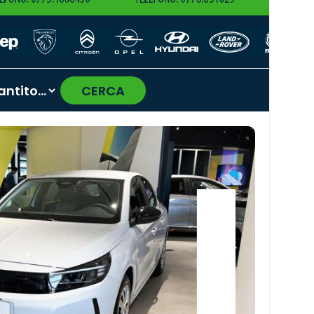
CERCA
›