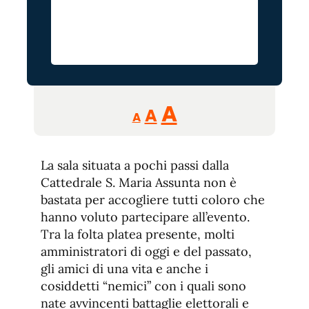
Reducir
Aumentar
Restablecer
A
A
A
tamaño
tamaño
tamaño
de
de
fuente.
La sala situata a pochi passi dalla
de
fuente
Cattedrale S. Maria Assunta non è
fuente.
bastata per accogliere tutti coloro che
hanno voluto partecipare all’evento.
Tra la folta platea presente, molti
amministratori di oggi e del passato,
gli amici di una vita e anche i
cosiddetti “nemici” con i quali sono
nate avvincenti battaglie elettorali e