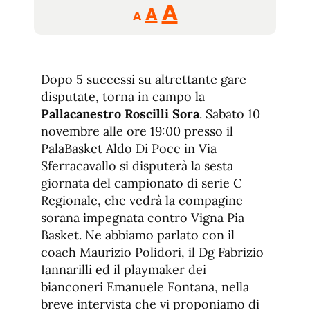
Reducir
Aumentar
Restablecer
A
A
A
tamaño
tamaño
tamaño
de
de
fuente.
de
fuente
Dopo 5 successi su altrettante gare
fuente.
disputate, torna in campo la
Pallacanestro Roscilli Sora
. Sabato 10
novembre alle ore 19:00 presso il
PalaBasket Aldo Di Poce in Via
Sferracavallo si disputerà la sesta
giornata del campionato di serie C
Regionale, che vedrà la compagine
sorana impegnata contro Vigna Pia
Basket. Ne abbiamo parlato con il
coach Maurizio Polidori, il Dg Fabrizio
Iannarilli ed il playmaker dei
bianconeri Emanuele Fontana, nella
breve intervista che vi proponiamo di