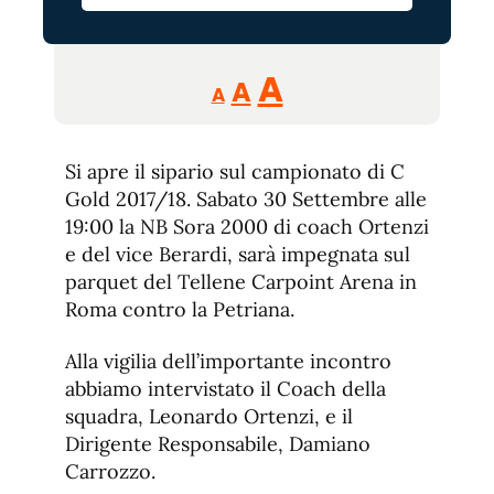
Reducir
Aumentar
Restablecer
A
A
A
tamaño
tamaño
tamaño
de
de
fuente.
Si apre il sipario sul campionato di C
de
fuente
Gold 2017/18. Sabato 30 Settembre alle
fuente.
19:00 la NB Sora 2000 di coach Ortenzi
e del vice Berardi, sarà impegnata sul
parquet del Tellene Carpoint Arena in
Roma contro la Petriana.
Alla vigilia dell’importante incontro
abbiamo intervistato il Coach della
squadra, Leonardo Ortenzi, e il
Dirigente Responsabile, Damiano
Carrozzo.