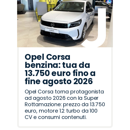
Fiat
Land
Abarth
Lancia
Cupra
Opel
Jaecoo
Alfa
Jeep
Mazda
Peugeot
Seat
Omoda
Hyundai
Citroën
Rover
Romeo
Opel Corsa
benzina: tua da
13.750 euro fino a
fine agosto 2026
Opel Corsa torna protagonista
ad agosto 2026 con la Super
Rottamazione: prezzo da 13.750
euro, motore 1.2 turbo da 100
CV e consumi contenuti.