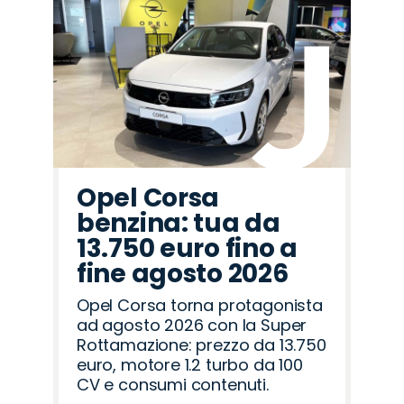
Promo
Promo
Promo
Promo
Promo
Promo
Promo
Promo
Promo
Promo
Promo
Promo
Promo
Promo
Promo
Seat
Jaecoo
Omoda
Fiat
Citroën
Alfa
Land
Jeep
Opel
Lancia
Abarth
Hyundai
Mazda
Cupra
Peugeot
Romeo
Rover
Opel Corsa
benzina: tua da
13.750 euro fino a
fine agosto 2026
Opel Corsa torna protagonista
ad agosto 2026 con la Super
Rottamazione: prezzo da 13.750
euro, motore 1.2 turbo da 100
CV e consumi contenuti.