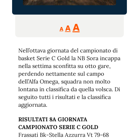
Reducir
Aumentar
Restablecer
A
A
A
tamaño
tamaño
tamaño
de
de
fuente.
Nell’ottava giornata del campionato di
de
fuente
basket Serie C Gold la NB Sora incappa
fuente.
nella settima sconfitta su otto gare,
perdendo nettamente sul campo
dell’Alfa Omega, squadra non molto
lontana in classifica da quella volsca. Di
seguito tutti i risultati e la classifica
aggiornata.
RISULTATI 8A GIORNATA
CAMPIONATO SERIE C GOLD
Frassati Bk-Stella Azzurra Vt 79-68