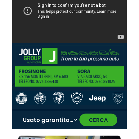
CERCA
‹
›