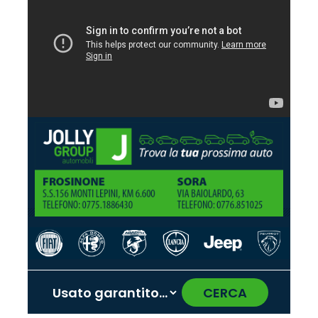
CERCA
‹
›