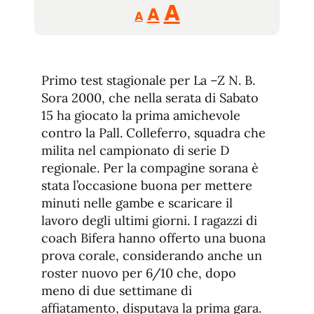
Reducir
Aumentar
Restablecer
A
A
A
tamaño
tamaño
tamaño
de
de
fuente.
de
fuente
Primo test stagionale per La –Z N. B.
fuente.
Sora 2000, che nella serata di Sabato
15 ha giocato la prima amichevole
contro la Pall. Colleferro, squadra che
milita nel campionato di serie D
regionale. Per la compagine sorana è
stata l’occasione buona per mettere
minuti nelle gambe e scaricare il
lavoro degli ultimi giorni. I ragazzi di
coach Bifera hanno offerto una buona
prova corale, considerando anche un
roster nuovo per 6/10 che, dopo
meno di due settimane di
affiatamento, disputava la prima gara.