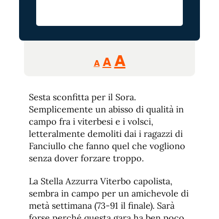
Reducir
Aumentar
Restablecer
A
A
A
tamaño
tamaño
tamaño
de
de
fuente.
Sesta sconfitta per il Sora.
de
fuente
Semplicemente un abisso di qualità in
fuente.
campo fra i viterbesi e i volsci,
letteralmente demoliti dai i ragazzi di
Fanciullo che fanno quel che vogliono
senza dover forzare troppo.
La Stella Azzurra Viterbo capolista,
sembra in campo per un amichevole di
metà settimana (73-91 il finale). Sarà
forse perché questa gara ha ben poco