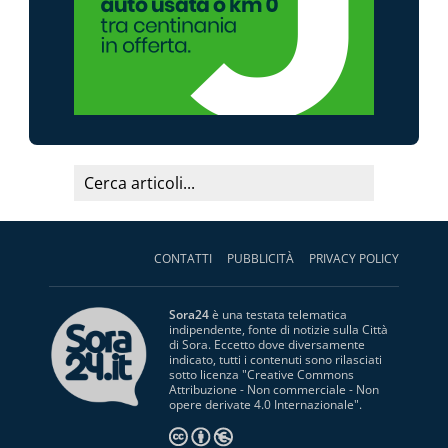
CONTATTI
PUBBLICITÀ
PRIVACY POLICY
Sora24
è una testata telematica
indipendente, fonte di notizie sulla Città
di Sora. Eccetto dove diversamente
indicato, tutti i contenuti sono rilasciati
sotto licenza "
Creative Commons
Attribuzione - Non commerciale - Non
opere derivate 4.0 Internazionale
".