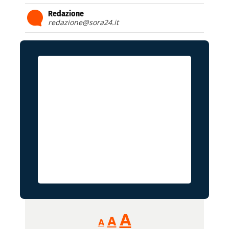
Redazione
redazione@sora24.it
Reducir
Aumentar
Restablecer
A
A
A
tamaño