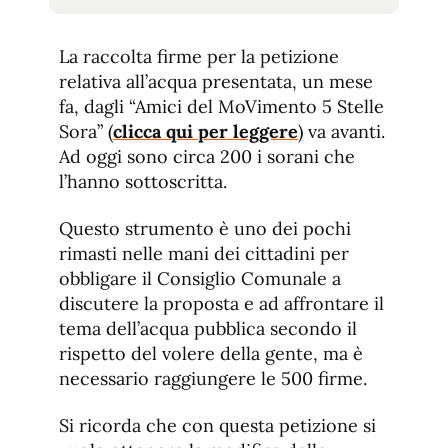
tamaño
tamaño
de
de
fuente.
La raccolta firme per la petizione
de
fuente
relativa all’acqua presentata, un mese
fuente.
fa, dagli “Amici del MoVimento 5 Stelle
Sora” (
clicca qui per leggere
) va avanti.
Ad oggi sono circa 200 i sorani che
l’hanno sottoscritta.
Questo strumento è uno dei pochi
rimasti nelle mani dei cittadini per
obbligare il Consiglio Comunale a
discutere la proposta e ad affrontare il
tema dell’acqua pubblica secondo il
rispetto del volere della gente, ma è
necessario raggiungere le 500 firme.
Si ricorda che con questa petizione si