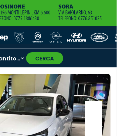
CERCA
›