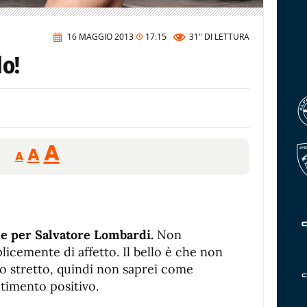
16 MAGGIO 2013
17:15
31"
DI LETTURA
o!
Reducir
Aumentar
Restablecer
A
A
A
tamaño
tamaño
tamaño
de
de
fuente.
de
fuente
fuente.
e per Salvatore Lombardi.
Non
plicemente di affetto. Il bello è che non
 stretto, quindi non saprei come
ntimento positivo.