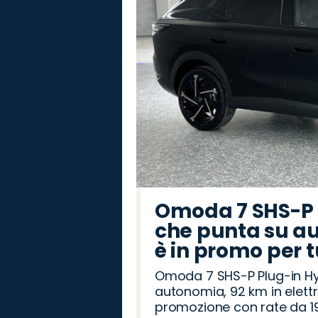
Omoda 7 SHS-P P
che punta su au
è in promo per 
Omoda 7 SHS-P Plug-in Hybr
autonomia, 92 km in elettr
promozione con rate da 19