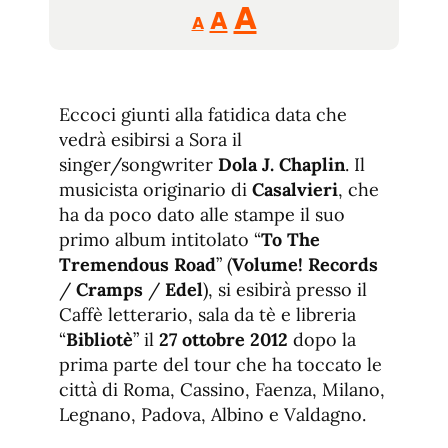
Reducir
Aumentar
Restablecer
A
A
A
tamaño
tamaño
tamaño
de
de
fuente.
de
fuente
Eccoci giunti alla fatidica data che
fuente.
vedrà esibirsi a Sora il
singer/songwriter
Dola J. Chaplin
. Il
musicista originario di
Casalvieri
, che
ha da poco dato alle stampe il suo
primo album intitolato “
To The
Tremendous Road
” (
Volume! Records
/
Cramps
/
Edel
), si esibirà presso il
Caffè letterario, sala da tè e libreria
“
Bibliotè
” il
27 ottobre 2012
dopo la
prima parte del tour che ha toccato le
città di Roma, Cassino, Faenza, Milano,
Legnano, Padova, Albino e Valdagno.