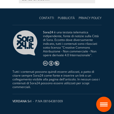
CONTATTI
PUBBLICITÀ
PRIVACY POLICY
Sora24
è una testata telematica
indipendente, fonte di notizie sulla Città
di Sora. Eccetto dove diversamente
indicato, tutti i contenuti sono rilasciati
sotto licenza "
Creative Commons
Attribuzione - Non commerciale - Non
opere derivate 4.0 Internazionale
".
Tutti i contenuti possono quindi essere utilizzati, a patto di
citare sempre Sora24 come fonte e inserire un link o un
collegamento visibile alla pagina dell'articolo. In nessun caso i
contenuti di Sora24 possono essere utilizzati per scopi
commerciali.
S
VERDANA Srl
- P.IVA 08164381009