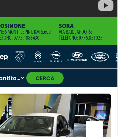
CERCA
›