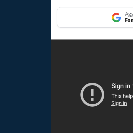
Agg
Fon