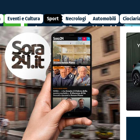
a
Eventi e Cultura
Sport
Necrologi
Automobili
Ciociari