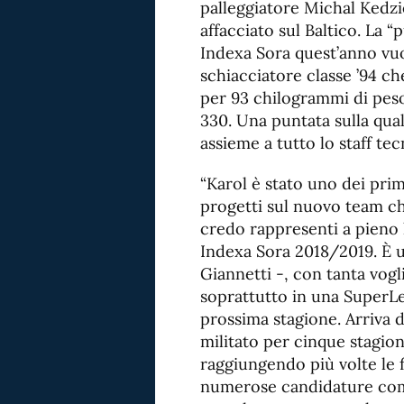
palleggiatore Michal Kedzi
affacciato sul Baltico. La “
Indexa Sora quest’anno vuo
schiacciatore classe ’94 ch
per 93 chilogrammi di peso
330. Una puntata sulla qual
assieme a tutto lo staff te
“Karol è stato uno dei prim
progetti sul nuovo team c
credo rappresenti a pieno l
Indexa Sora 2018/2019. È 
Giannetti -, con tanta vogl
soprattutto in una SuperLe
prossima stagione. Arriva 
militato per cinque stagion
raggiungendo più volte le 
numerose candidature co