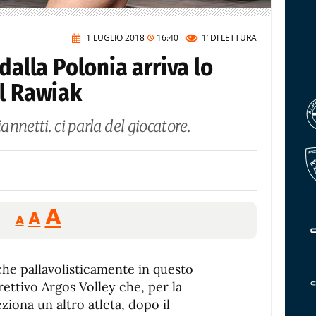
1 LUGLIO 2018
16:40
1’
DI LETTURA
dalla Polonia arriva lo
ol Rawiak
annetti. ci parla del giocatore.
Reducir
Aumentar
Restablecer
A
A
A
tamaño
tamaño
tamaño
de
de
fuente.
che pallavolisticamente in questo
de
fuente
ettivo Argos Volley che, per la
fuente.
iona un altro atleta, dopo il