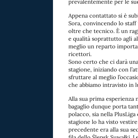
prevalentemente per le sue
Appena contattato si è sub
Sora, convincendo lo staff
oltre che tecnico. È un ra
e qualità soprattutto agli 
meglio un reparto importan
ricettori.
Sono certo che ci darà una
stagione, iniziando con l’a
sfruttare al meglio l’occas
che abbiamo intravisto in lu
Alla sua prima esperienza 
bagaglio dunque porta tante
polacco, sia nella PlusLiga
stagione lo ha visto vestir
precedente era alla sua se
fila dello Ślepsk Suwałki. L