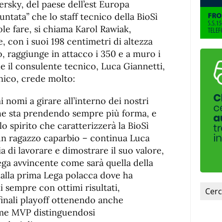
ersky, del paese dell’est Europa
puntata” che lo staff tecnico della BioSì
le fare, si chiama Karol Rawiak,
e, con i suoi 198 centimetri di altezza
, raggiunge in attacco i 350 e a muro i
e il consulente tecnico, Luca Giannetti,
cnico, crede molto:
i nomi a girare all’interno dei nostri
he sta prendendo sempre più forma, e
o spirito che caratterizzerà la BioSì
un ragazzo caparbio – continua Luca
ia di lavorare e dimostrare il suo valore,
ga avvincente come sarà quella della
dalla prima Lega polacca dove ha
i sempre con ottimi risultati,
finali playoff ottenendo anche
me MVP distinguendosi