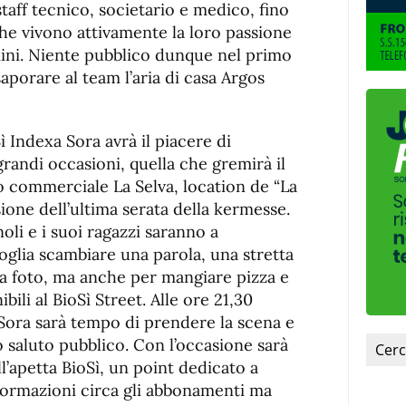
 staff tecnico, societario e medico, fino
che vivono attivamente la loro passione
mini. Niente pubblico dunque nel primo
porare al team l’aria di casa Argos
 Indexa Sora avrà il piacere di
 grandi occasioni, quella che gremirà il
ro commerciale La Selva, location de “La
sione dell’ultima serata della kermesse.
li e i suoi ragazzi saranno a
oglia scambiare una parola, una stretta
a foto, ma anche per mangiare pizza e
bili al BioSì Street. Alle ore 21,30
 Sora sarà tempo di prendere la scena e
mo saluto pubblico. Con l’occasione sarà
ll’apetta BioSì, un point dedicato a
nformazioni circa gli abbonamenti ma