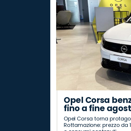
Abarth
Lancia
Omoda
Hyundai
Jeep
Alfa
Jaecoo
Seat
Opel
Cupra
Fiat
Land
Citroën
Mazda
Peugeot
Romeo
Rover
Opel Corsa benz
fino a fine agos
Opel Corsa torna protago
Rottamazione: prezzo da 1