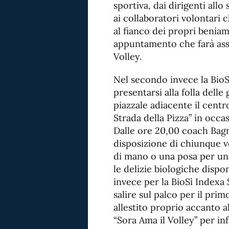
sportiva, dai dirigenti allo
ai collaboratori volontari 
al fianco dei propri benia
appuntamento che farà assa
Volley.
Nel secondo invece la BioSì
presentarsi alla folla delle
piazzale adiacente il cent
Strada della Pizza” in occa
Dalle ore 20,00 coach Bagno
disposizione di chiunque v
di mano o una posa per un
le delizie biologiche disponi
invece per la BioSì Indexa
salire sul palco per il pri
allestito proprio accanto a
“Sora Ama il Volley” per i