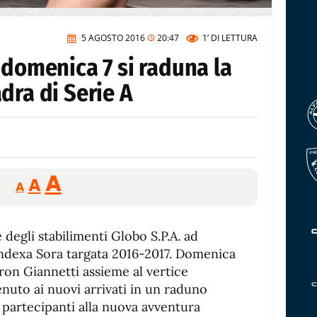
5 AGOSTO 2016
20:47
1’
DI LETTURA
 domenica 7 si raduna la
dra di Serie A
Reducir
Aumentar
Restablecer
A
A
A
tamaño
tamaño
tamaño
de
de
fuente.
 degli stabilimenti Globo S.P.A. ad
de
fuente
Indexa Sora targata 2016-2017. Domenica
fuente.
tron Giannetti assieme al vertice
enuto ai nuovi arrivati in un raduno
 partecipanti alla nuova avventura