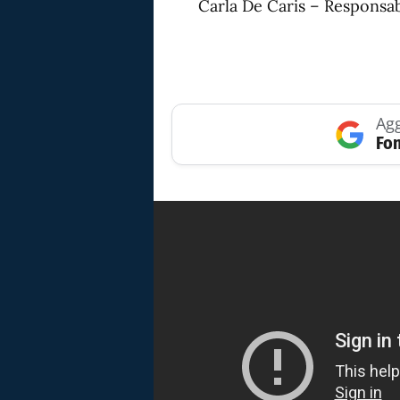
Carla De Caris – Responsab
Agg
Fon