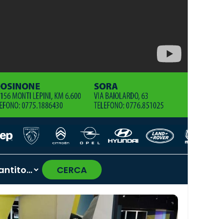
CERCA
›