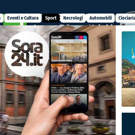
a
Eventi e Cultura
Sport
Necrologi
Automobili
Ciociari