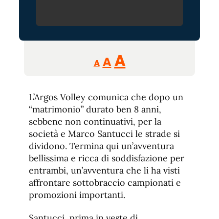
Reducir
Aumentar
Restablecer
A
A
A
tamaño
tamaño
tamaño
de
de
fuente.
L’Argos Volley comunica che dopo un
de
fuente
“matrimonio” durato ben 8 anni,
fuente.
sebbene non continuativi, per la
società e Marco Santucci le strade si
dividono. Termina qui un’avventura
bellissima e ricca di soddisfazione per
entrambi, un’avventura che li ha visti
affrontare sottobraccio campionati e
promozioni importanti.
Santucci, prima in veste di