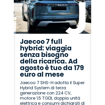
Peugeot
Alfa
Jeep
Land
Mazda
Fiat
Jaecoo
Citroën
Opel
Seat
Omoda
Abarth
Hyundai
Cupra
Lancia
Romeo
Rover
Jaecoo 7 full
hybrid: viaggia
senza bisogno
della ricarica. Ad
agosto è tuo da 179
euro al mese
Jaecoo 7 SHS-H adotta il Super
Hybrid System di terza
generazione con 224 CV,
motore 1.5 TGDI, doppia unità
elettrica e consumi dichiarati di