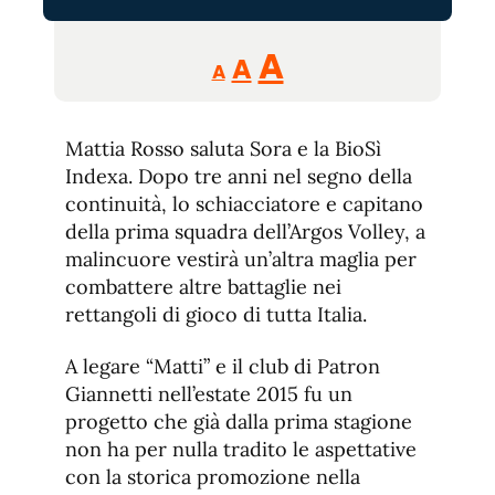
Reducir
Aumentar
Restablecer
A
A
A
tamaño
tamaño
tamaño
de
de
fuente.
Mattia Rosso saluta Sora e la BioSì
de
fuente
Indexa. Dopo tre anni nel segno della
fuente.
continuità, lo schiacciatore e capitano
della prima squadra dell’Argos Volley, a
malincuore vestirà un’altra maglia per
combattere altre battaglie nei
rettangoli di gioco di tutta Italia.
A legare “Matti” e il club di Patron
Giannetti nell’estate 2015 fu un
progetto che già dalla prima stagione
non ha per nulla tradito le aspettative
con la storica promozione nella