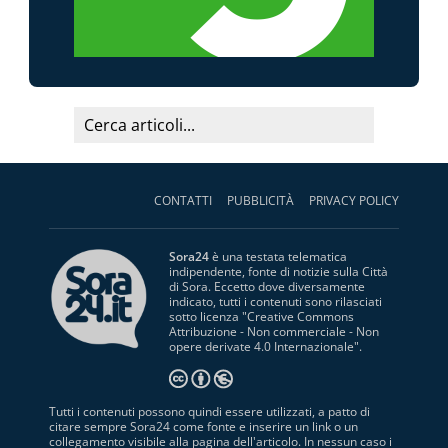
CONTATTI
PUBBLICITÀ
PRIVACY POLICY
Sora24
è una testata telematica
indipendente, fonte di notizie sulla Città
di Sora. Eccetto dove diversamente
indicato, tutti i contenuti sono rilasciati
sotto licenza "
Creative Commons
Attribuzione - Non commerciale - Non
opere derivate 4.0 Internazionale
".
Tutti i contenuti possono quindi essere utilizzati, a patto di
citare sempre Sora24 come fonte e inserire un link o un
collegamento visibile alla pagina dell'articolo. In nessun caso i