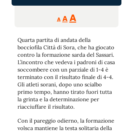
Reducir
Aumentar
Restablecer
A
A
A
tamaño
tamaño
tamaño
de
de
fuente.
Quarta partita di andata della
de
fuente
bocciofila Città di Sora, che ha giocato
fuente.
contro la formazione sarda del Sassari.
L’incontro che vedeva i padroni di casa
soccombere con un parziale di 1-4 è
terminato con il risultato finale di 4-4.
Gli atleti sorani, dopo uno scialbo
primo tempo, hanno tirato fuori tutta
la grinta e la determinazione per
riacciuffare il risultato.
Con il pareggio odierno, la formazione
volsca mantiene la testa solitaria della