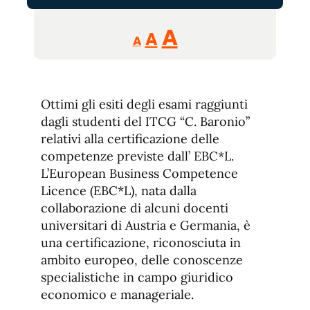
Reducir
Aumentar
Restablecer
A
A
A
tamaño
tamaño
tamaño
de
de
fuente.
de
fuente
Ottimi gli esiti degli esami raggiunti
fuente.
dagli studenti del ITCG “C. Baronio”
relativi alla certificazione delle
competenze previste dall’ EBC*L.
L’European Business Competence
Licence (EBC*L), nata dalla
collaborazione di alcuni docenti
universitari di Austria e Germania, è
una certificazione, riconosciuta in
ambito europeo, delle conoscenze
specialistiche in campo giuridico
economico e manageriale.