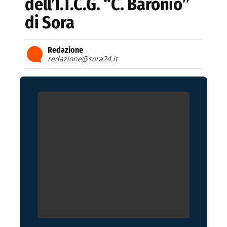
dell’I.T.C.G. “C. Baronio”
di Sora
Redazione
redazione@sora24.it