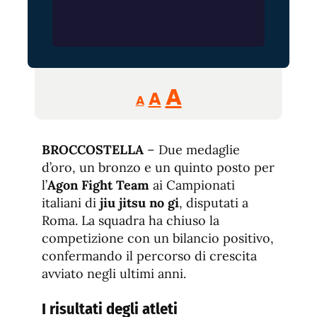
Reducir
Aumentar
Restablecer
A
A
A
tamaño
tamaño
tamaño
de
de
fuente.
BROCCOSTELLA
– Due medaglie
de
fuente
d’oro, un bronzo e un quinto posto per
fuente.
l’
Agon Fight Team
ai Campionati
italiani di
jiu jitsu no gi
, disputati a
Roma. La squadra ha chiuso la
competizione con un bilancio positivo,
confermando il percorso di crescita
avviato negli ultimi anni.
I risultati degli atleti