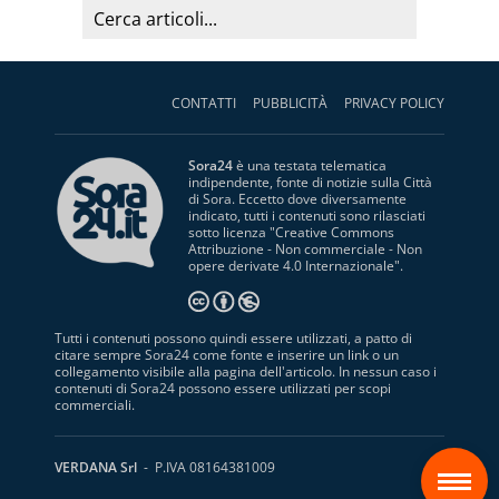
CONTATTI
PUBBLICITÀ
PRIVACY POLICY
Sora24
è una testata telematica
indipendente, fonte di notizie sulla Città
di Sora. Eccetto dove diversamente
indicato, tutti i contenuti sono rilasciati
sotto licenza "
Creative Commons
Attribuzione - Non commerciale - Non
opere derivate 4.0 Internazionale
".
Tutti i contenuti possono quindi essere utilizzati, a patto di
citare sempre Sora24 come fonte e inserire un link o un
collegamento visibile alla pagina dell'articolo. In nessun caso i
contenuti di Sora24 possono essere utilizzati per scopi
commerciali.
S
VERDANA Srl
- P.IVA 08164381009