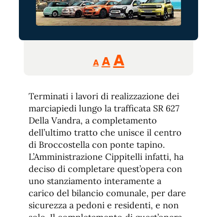
Reducir
Aumentar
Restablecer
A
A
A
tamaño
tamaño
tamaño
de
de
fuente.
Terminati i lavori di realizzazione dei
de
fuente
marciapiedi lungo la trafficata SR 627
fuente.
Della Vandra, a completamento
dell’ultimo tratto che unisce il centro
di Broccostella con ponte tapino.
L’Amministrazione Cippitelli infatti, ha
deciso di completare quest’opera con
uno stanziamento interamente a
carico del bilancio comunale, per dare
sicurezza a pedoni e residenti, e non